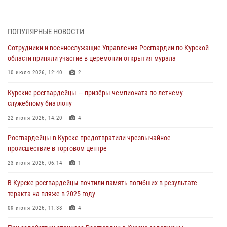
поколение с особенностями службы
05 августа 2026, 12:45
6
ПОПУЛЯРНЫЕ НОВОСТИ
Росгвардейцы в Курске проверили работу ЧОП в детских
Сотрудники и военнослужащие Управления Росгвардии по Курской
оздоровительных лагерях
области приняли участие в церемонии открытия мурала
05 августа 2026, 09:51
2
10 июля 2026, 12:40
2
При содействии спецназа Росгвардии в Курске пресечена попытка
Курские росгвардейцы — призёры чемпионата по летнему
сбыта крупной партии наркотиков
служебному биатлону
04 августа 2026, 12:52
22 июля 2026, 14:20
4
За прошедшую неделю росгвардейцы Курской области проверили
Росгвардейцы в Курске предотвратили чрезвычайное
85 владельцев оружия
происшествие в торговом центре
04 августа 2026, 07:00
23 июля 2026, 06:14
1
В Курской области росгвардейцы за прошедшую неделю совершили
В Курске росгвардейцы почтили память погибших в результате
297 выездов по сигналу «тревога»
теракта на пляже в 2025 году
03 августа 2026, 09:46
09 июля 2026, 11:38
4