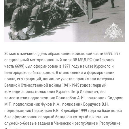
30 мая отмечается день образования войсковой части 6699. 597
специальный моторизованный полк ВВ МВД РФ (войсковая
часть 6699) был сформирован в 1971 году на базе Курского и
Белгородского батальонов. В становлении и формировании
полка, его традиций, активное участие принимали ветераны
Великой Отечественной войны 1941-1945 годов: первый
командир полка полковник Куршев Петр Иванович, его
заместители подполковник Солозобов А.И., полковник Сидоров
М.Т., подполковник Фуков И.А., полковник Бордунов В.Н.
подполковник Перфильев Е.В. В декабре 1999 года на базе полка
был сформирован сводный батальон который выполнял
служебно-боевые задачи в Чеченской республике и Республике