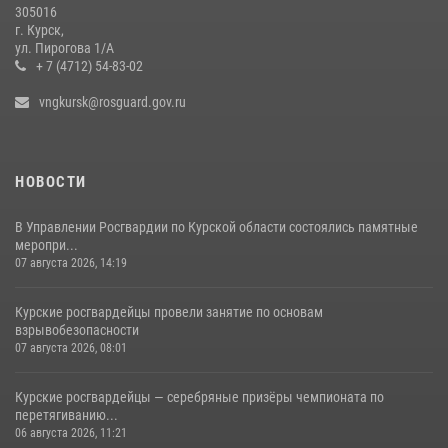
305016
09 июля 2026, 11:04
г. Курск,
ул. Пирогова 1/А
+ 7 (4712) 54-83-02
vngkursk@rosguard.gov.ru
НОВОСТИ
В Управлении Росгвардии по Курской области состоялись памятные
меропри...
07 августа 2026, 14:19
Курские росгвардейцы провели занятие по основам
взрывобезопасности
07 августа 2026, 08:01
Курские росгвардейцы — серебряные призёры чемпионата по
перетягиванию...
06 августа 2026, 11:21