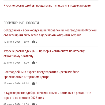
Курские росгвардейцы продолжают знакомить подрастающее
поколение с особенностями службы
05 августа 2026, 12:45
6
ПОПУЛЯРНЫЕ НОВОСТИ
Росгвардейцы в Курске проверили работу ЧОП в детских
Сотрудники и военнослужащие Управления Росгвардии по Курской
оздоровительных лагерях
области приняли участие в церемонии открытия мурала
05 августа 2026, 09:51
2
10 июля 2026, 12:40
2
При содействии спецназа Росгвардии в Курске пресечена попытка
Курские росгвардейцы — призёры чемпионата по летнему
сбыта крупной партии наркотиков
служебному биатлону
04 августа 2026, 12:52
22 июля 2026, 14:20
4
За прошедшую неделю росгвардейцы Курской области проверили
Росгвардейцы в Курске предотвратили чрезвычайное
85 владельцев оружия
происшествие в торговом центре
04 августа 2026, 07:00
23 июля 2026, 06:14
1
В Курской области росгвардейцы за прошедшую неделю совершили
В Курске росгвардейцы почтили память погибших в результате
297 выездов по сигналу «тревога»
теракта на пляже в 2025 году
03 августа 2026, 09:46
09 июля 2026, 11:38
4