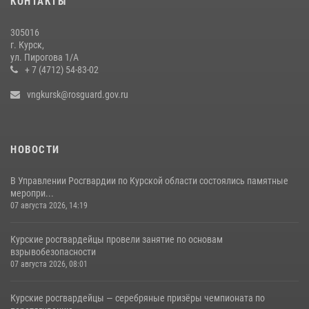
КОНТАКТЫ
28 июля 2026, 13:17
4
305016
Центральный округ Росгвардии отмечает 105-летие
г. Курск,
ул. Пирогова 1/А
15 июля 2026, 10:00
+ 7 (4712) 54-83-02
vngkursk@rosguard.gov.ru
НОВОСТИ
В Управлении Росгвардии по Курской области состоялись памятные
меропри...
07 августа 2026, 14:19
Курские росгвардейцы провели занятие по основам
взрывобезопасности
07 августа 2026, 08:01
Курские росгвардейцы — серебряные призёры чемпионата по